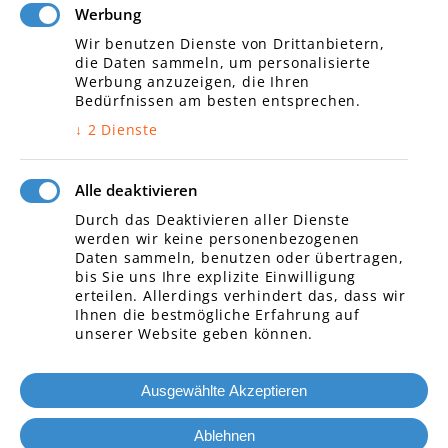
Werbung
Daten und Netzwerktechnik/
Wir benutzen Dienste von Drittanbietern,
Telefonanlagen
die Daten sammeln, um personalisierte
Unternehmen
Werbung anzuzeigen, die Ihren
Impressum
Bedürfnissen am besten entsprechen.
Datenschutz
↓
2
Dienste
Kontakt
Alle deaktivieren
Durch das Deaktivieren aller Dienste
werden wir keine personenbezogenen
Öffnungszeiten
Daten sammeln, benutzen oder übertragen,
bis Sie uns Ihre explizite Einwilligung
Montag
07:00 – 17:00
erteilen. Allerdings verhindert das, dass wir
Ihnen die bestmögliche Erfahrung auf
Dienstag
07:00 – 17:00
unserer Website geben können.
Mittwoch
07:00 – 17:00
Donnerstag
07:00 – 17:00
Ausgewählte Akzeptieren
Freitag
07:00 – 17:00
Samstag
07:00 – 17:00
Ablehnen