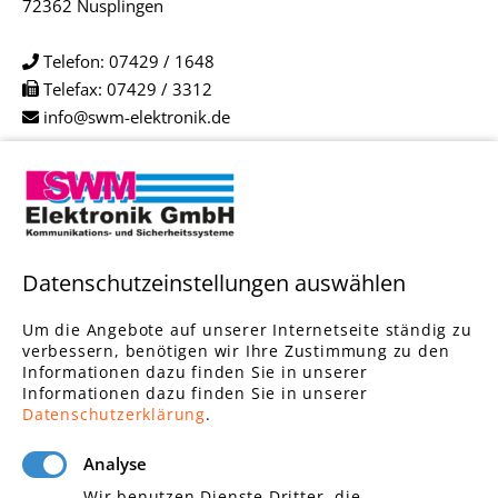
72362 Nusplingen
Telefon:
07429 / 1648
Telefax: 07429 / 3312
info@swm-elektronik.de
Links
Datenschutzeinstellungen auswählen
Elektroinstallationen
Brandmeldeanlagen
Um die Angebote auf unserer Internetseite ständig zu
Alarmanlagen
verbessern, benötigen wir Ihre Zustimmung zu den
Informationen dazu finden Sie in unserer
Einbruchschutz
Informationen dazu finden Sie in unserer
Zutrittskontrolle
Datenschutzerklärung
.
Videoüberwachungsanlagen
Gebäudetechnik
Analyse
Wir benutzen Dienste Dritter, die