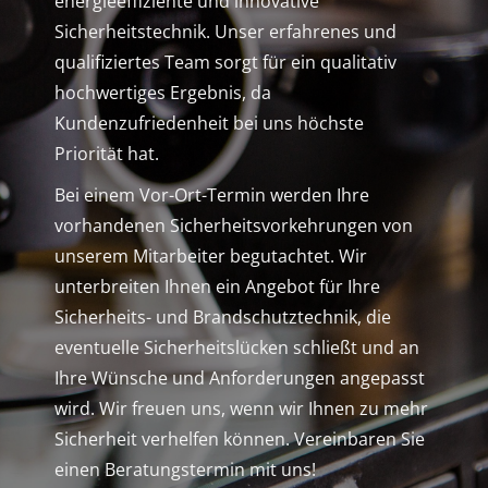
energieeffiziente und innovative
Sicherheitstechnik. Unser erfahrenes und
qualifiziertes Team sorgt für ein qualitativ
hochwertiges Ergebnis, da
Kundenzufriedenheit bei uns höchste
Priorität hat.
Bei einem Vor-Ort-Termin werden Ihre
vorhandenen Sicherheitsvorkehrungen von
unserem Mit­arbeiter begutachtet. Wir
unterbreiten Ihnen ein Angebot für Ihre
Sicherheits- und Brandschutz­technik, die
eventuelle Sicherheitslücken schließt und an
Ihre Wünsche und Anforderungen ange­passt
wird. Wir freuen uns, wenn wir Ihnen zu mehr
Sicherheit verhelfen können. Vereinbaren Sie
einen Beratungstermin mit uns!