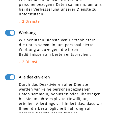
personenbezogene Daten sammeln, um uns
bei der Verbesserung unserer Dienste zu
unterstützen.
Links
↓
2
Dienste
Kommunikationstechnik
Werbung
Daten und Netzwerktechnik/
Wir benutzen Dienste von Drittanbietern,
Telefonanlagen
die Daten sammeln, um personalisierte
Unternehmen
Werbung anzuzeigen, die Ihren
Impressum
Bedürfnissen am besten entsprechen.
Datenschutz
↓
2
Dienste
Kontakt
Alle deaktivieren
Durch das Deaktivieren aller Dienste
werden wir keine personenbezogenen
Öffnungszeiten
Daten sammeln, benutzen oder übertragen,
bis Sie uns Ihre explizite Einwilligung
Montag
07:00 – 17:00
erteilen. Allerdings verhindert das, dass wir
Ihnen die bestmögliche Erfahrung auf
Dienstag
07:00 – 17:00