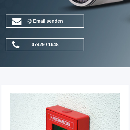
@ Email senden
07429 / 1648