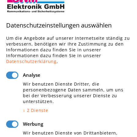
Links
Datenschutzeinstellungen auswählen
Elektroinstallationen
Brandmeldeanlagen
Um die Angebote auf unserer Internetseite ständig zu
Alarmanlagen
verbessern, benötigen wir Ihre Zustimmung zu den
Informationen dazu finden Sie in unserer
Einbruchschutz
Informationen dazu finden Sie in unserer
Zutrittskontrolle
Datenschutzerklärung
.
Videoüberwachungsanlagen
Gebäudetechnik
Analyse
Wir benutzen Dienste Dritter, die
personenbezogene Daten sammeln, um uns
bei der Verbesserung unserer Dienste zu
unterstützen.
Links
↓
2
Dienste
Kommunikationstechnik
Werbung
Daten und Netzwerktechnik/
Wir benutzen Dienste von Drittanbietern,
Telefonanlagen