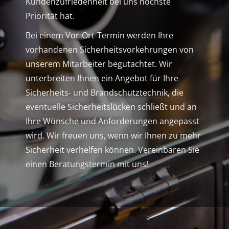
Kundenzufriedenheit bei uns höchste
Priorität hat.
Bei einem Vor-Ort-Termin werden Ihre
vorhandenen Sicherheitsvorkehrungen von
unserem Mit­arbeiter begutachtet. Wir
unterbreiten Ihnen ein Angebot für Ihre
Sicherheits- und Brandschutz­technik, die
eventuelle Sicherheitslücken schließt und an
Ihre Wünsche und Anforderungen ange­passt
wird. Wir freuen uns, wenn wir Ihnen zu mehr
Sicherheit verhelfen können. Vereinbaren Sie
einen Beratungstermin mit uns!