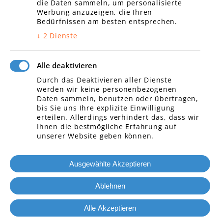
die Daten sammeln, um personalisierte
Unternehmen
Werbung anzuzeigen, die Ihren
Impressum
Bedürfnissen am besten entsprechen.
Datenschutz
↓
2
Dienste
Kontakt
Alle deaktivieren
Durch das Deaktivieren aller Dienste
werden wir keine personenbezogenen
Öffnungszeiten
Daten sammeln, benutzen oder übertragen,
bis Sie uns Ihre explizite Einwilligung
Montag
07:00 – 17:00
erteilen. Allerdings verhindert das, dass wir
Ihnen die bestmögliche Erfahrung auf
Dienstag
07:00 – 17:00
unserer Website geben können.
Mittwoch
07:00 – 17:00
Donnerstag
07:00 – 17:00
Ausgewählte Akzeptieren
Freitag
07:00 – 17:00
Samstag
07:00 – 17:00
Ablehnen
© 2019 SWM Sicherheitstechnik
Alle Akzeptieren
Impressum
|
Datenschutzerklärung