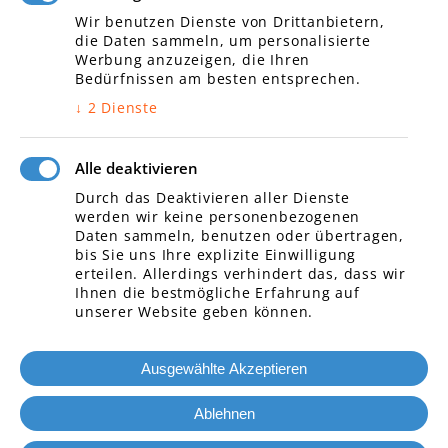
Daten und Netzwerktechnik/
Wir benutzen Dienste von Drittanbietern,
Telefonanlagen
die Daten sammeln, um personalisierte
Unternehmen
Werbung anzuzeigen, die Ihren
Impressum
Bedürfnissen am besten entsprechen.
Datenschutz
↓
2
Dienste
Kontakt
Alle deaktivieren
Durch das Deaktivieren aller Dienste
werden wir keine personenbezogenen
Öffnungszeiten
Daten sammeln, benutzen oder übertragen,
bis Sie uns Ihre explizite Einwilligung
Montag
07:00 – 17:00
erteilen. Allerdings verhindert das, dass wir
Ihnen die bestmögliche Erfahrung auf
Dienstag
07:00 – 17:00
unserer Website geben können.
Mittwoch
07:00 – 17:00
Donnerstag
07:00 – 17:00
Ausgewählte Akzeptieren
Freitag
07:00 – 17:00
Samstag
07:00 – 17:00
Ablehnen